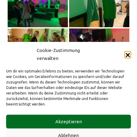
Cookie-Zustimmung
verwalten
Um dir ein optimales Erlebnis zu bieten, verwenden wir Technologien
wie Cookies, um Geräteinformationen zu speichern und/oder darauf
zuzugreifen. Wenn du diesen Technologien zustimmst, können wir
Daten wie das Surfverhalten oder eindeutige IDs auf dieser Website
verarbeiten. Wenn du deine Zustimmung nicht erteilst oder
zurückziehst, können bestimmte Merkmale und Funktionen
«
‹
von
5
›
»
beeinträchtigt werden.
HBSV e.V. im ev. Gemeindezentrum
Tel.: +49 173 2882431
Impressum
Akzeptieren
Bahnhofstraße 175
eMail:
info@hbsv-1965.de
Datenschutz
40883 Ratingen
Web:
hbsv-1965.de
Cookie-Richtlinie (EU)
Ablehnen