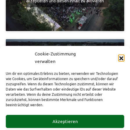
akzeptieren und diesen Inhalt zu aktivieren
Cookie-Zustimmung
verwalten
Klicke hier, um Marketing-Cookies zu
Um dir ein optimales Erlebnis zu bieten, verwenden wir Technologien
akzeptieren und diesen Inhalt zu aktivieren
wie Cookies, um Geräteinformationen zu speichern und/oder darauf
zuzugreifen. Wenn du diesen Technologien zustimmst, können wir
Daten wie das Surfverhalten oder eindeutige IDs auf dieser Website
verarbeiten. Wenn du deine Zustimmung nicht erteilst oder
zurückziehst, können bestimmte Merkmale und Funktionen
beeinträchtigt werden.
HBSV e.V. im ev. Gemeindezentrum
Tel.: +49 173 2882431
Impressum
Akzeptieren
Bahnhofstraße 175
eMail:
info@hbsv-1965.de
Datenschutz
40883 Ratingen
Web:
hbsv-1965.de
Cookie-Richtlinie (EU)