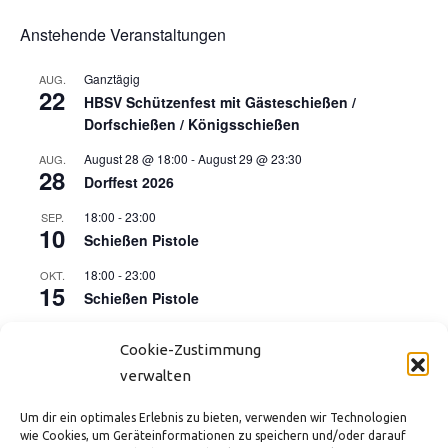
Anstehende Veranstaltungen
Ganztägig
AUG.
22
HBSV Schützenfest mit Gästeschießen /
Dorfschießen / Königsschießen
August 28 @ 18:00
-
August 29 @ 23:30
AUG.
28
Dorffest 2026
18:00
-
23:00
SEP.
10
Schießen Pistole
18:00
-
23:00
OKT.
15
Schießen Pistole
17:00
-
21:00
OKT.
16
Cookie-Zustimmung
Kinderdisco (Start der Herbstferien)
verwalten
18:00
-
23:00
NOV.
12
Schießen Pistole
Um dir ein optimales Erlebnis zu bieten, verwenden wir Technologien
wie Cookies, um Geräteinformationen zu speichern und/oder darauf