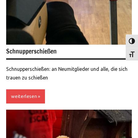
Umsch
Schnupperschießen
Schri
Schnupperschießen: an Neumitglieder und alle, die sich
trauen zu schießen
weiterlesen
Veranstaltungen