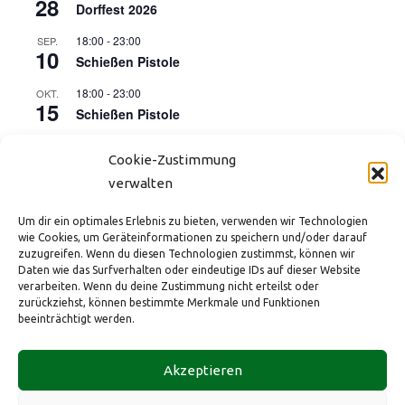
28
Dorffest 2026
18:00
-
23:00
SEP.
10
Schießen Pistole
18:00
-
23:00
OKT.
15
Schießen Pistole
17:00
-
21:00
OKT.
16
Cookie-Zustimmung
Kinderdisco (Start der Herbstferien)
verwalten
18:00
-
23:00
NOV.
12
Schießen Pistole
Um dir ein optimales Erlebnis zu bieten, verwenden wir Technologien
wie Cookies, um Geräteinformationen zu speichern und/oder darauf
18:00
-
23:00
DEZ.
zuzugreifen. Wenn du diesen Technologien zustimmst, können wir
10
Schießen Pistole
Daten wie das Surfverhalten oder eindeutige IDs auf dieser Website
verarbeiten. Wenn du deine Zustimmung nicht erteilst oder
zurückziehst, können bestimmte Merkmale und Funktionen
Kalender anzeigen
beeinträchtigt werden.
HBSV e.V. im ev. Gemeindezentrum
Tel.: +49 173 2882431
Impressum
Akzeptieren
Bahnhofstraße 175
eMail:
info@hbsv-1965.de
Datenschutz
40883 Ratingen
Web:
hbsv-1965.de
Cookie-Richtlinie (EU)