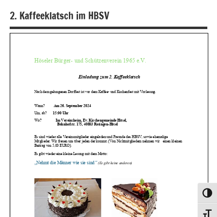
2. Kaffeeklatsch im HBSV
Umsch
Schri