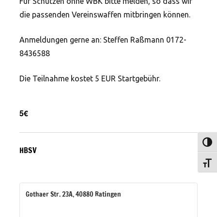
Für Schützen ohne WBK bitte melden, so dass wir
die passenden Vereinswaffen mitbringen können.
Anmeldungen gerne an: Steffen Raßmann 0172-
8436588
Die Teilnahme kostet 5 EUR Startgebühr.
5€
Umsch
HBSV
Schri
Gothaer Str. 23A, 40880 Ratingen