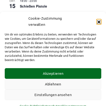
18:00
-
23:00
OKT.
15
Schießen Pistole
17:00
-
21:00
OKT.
16
Cookie-Zustimmung
Kinderdisco (Start der Herbstferien)
verwalten
18:00
-
23:00
NOV.
12
Schießen Pistole
Um dir ein optimales Erlebnis zu bieten, verwenden wir Technologien
wie Cookies, um Geräteinformationen zu speichern und/oder darauf
18:00
-
23:00
DEZ.
zuzugreifen. Wenn du diesen Technologien zustimmst, können wir
10
Schießen Pistole
Daten wie das Surfverhalten oder eindeutige IDs auf dieser Website
verarbeiten. Wenn du deine Zustimmung nicht erteilst oder
zurückziehst, können bestimmte Merkmale und Funktionen
Kalender anzeigen
beeinträchtigt werden.
HBSV e.V. im ev. Gemeindezentrum
Tel.: +49 173 2882431
Impressum
Akzeptieren
Bahnhofstraße 175
eMail:
info@hbsv-1965.de
Datenschutz
40883 Ratingen
Web:
hbsv-1965.de
Cookie-Richtlinie (EU)
Ablehnen
Diese Website ist durch reCAPTCHA geschützt und es gelten die
Einstellungen ansehen
Datennutzungsbestimmungen
und
Nutzungsbedingungern
von
Google.