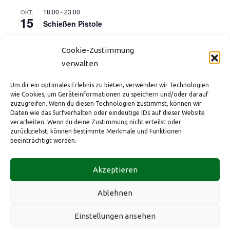
18:00
-
23:00
OKT.
15
Schießen Pistole
17:00
-
21:00
OKT.
16
Cookie-Zustimmung
Kinderdisco (Start der Herbstferien)
verwalten
18:00
-
23:00
NOV.
12
Schießen Pistole
Um dir ein optimales Erlebnis zu bieten, verwenden wir Technologien
wie Cookies, um Geräteinformationen zu speichern und/oder darauf
18:00
-
23:00
DEZ.
zuzugreifen. Wenn du diesen Technologien zustimmst, können wir
10
Schießen Pistole
Daten wie das Surfverhalten oder eindeutige IDs auf dieser Website
verarbeiten. Wenn du deine Zustimmung nicht erteilst oder
zurückziehst, können bestimmte Merkmale und Funktionen
Kalender anzeigen
beeinträchtigt werden.
HBSV e.V. im ev. Gemeindezentrum
Tel.: +49 173 2882431
Impressum
Akzeptieren
Bahnhofstraße 175
eMail:
info@hbsv-1965.de
Datenschutz
40883 Ratingen
Web:
hbsv-1965.de
Cookie-Richtlinie (EU)
Ablehnen
Diese Website ist durch reCAPTCHA geschützt und es gelten die
Einstellungen ansehen
Datennutzungsbestimmungen
und
Nutzungsbedingungern
von