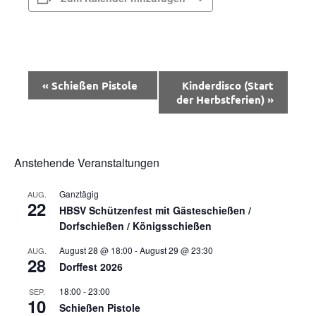
Veranstaltung-
«
Schießen Pistole
Kinderdisco (Start
Navigation
der Herbstferien)
»
Anstehende Veranstaltungen
Ganztägig
AUG.
22
HBSV Schützenfest mit Gästeschießen /
Dorfschießen / Königsschießen
August 28 @ 18:00
-
August 29 @ 23:30
AUG.
28
Dorffest 2026
18:00
-
23:00
SEP.
10
Schießen Pistole