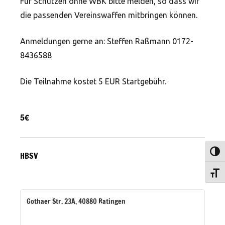
Für Schützen ohne WBK bitte melden, so dass wir
die passenden Vereinswaffen mitbringen können.
Anmeldungen gerne an: Steffen Raßmann 0172-
8436588
Die Teilnahme kostet 5 EUR Startgebühr.
5€
Umsch
HBSV
Schri
Gothaer Str. 23A, 40880 Ratingen