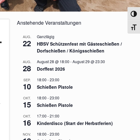
Umsch
Anstehende Veranstaltungen
Schri
Ganztägig
AUG.
22
HBSV Schützenfest mit Gästeschießen /
Dorfschießen / Königsschießen
August 28 @ 18:00
-
August 29 @ 23:30
AUG.
28
Dorffest 2026
18:00
-
23:00
SEP.
10
Schießen Pistole
18:00
-
23:00
OKT.
–
15
Schießen Pistole
17:00
-
21:00
OKT.
16
Kinderdisco (Start der Herbstferien)
18:00
-
23:00
NOV.