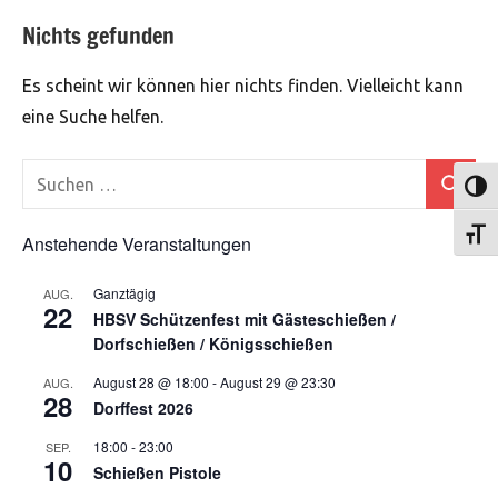
Nichts gefunden
Es scheint wir können hier nichts finden. Vielleicht kann
eine Suche helfen.
Suchen
Umsch
Suchen
nach:
Schri
Anstehende Veranstaltungen
Ganztägig
AUG.
22
HBSV Schützenfest mit Gästeschießen /
Dorfschießen / Königsschießen
August 28 @ 18:00
-
August 29 @ 23:30
AUG.
28
Dorffest 2026
18:00
-
23:00
SEP.
10
Schießen Pistole