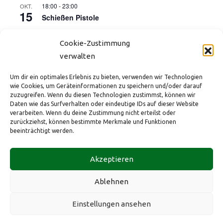
18:00
-
23:00
OKT.
15
Schießen Pistole
17:00
-
21:00
OKT.
16
Cookie-Zustimmung
Kinderdisco (Start der Herbstferien)
verwalten
18:00
-
23:00
NOV.
12
Schießen Pistole
Um dir ein optimales Erlebnis zu bieten, verwenden wir Technologien
wie Cookies, um Geräteinformationen zu speichern und/oder darauf
18:00
-
23:00
DEZ.
zuzugreifen. Wenn du diesen Technologien zustimmst, können wir
10
Schießen Pistole
Daten wie das Surfverhalten oder eindeutige IDs auf dieser Website
verarbeiten. Wenn du deine Zustimmung nicht erteilst oder
zurückziehst, können bestimmte Merkmale und Funktionen
Kalender anzeigen
beeinträchtigt werden.
HBSV e.V. im ev. Gemeindezentrum
Tel.: +49 173 2882431
Impressum
Akzeptieren
Bahnhofstraße 175
eMail:
info@hbsv-1965.de
Datenschutz
40883 Ratingen
Web:
hbsv-1965.de
Cookie-Richtlinie (EU)
Ablehnen
Diese Website ist durch reCAPTCHA geschützt und es gelten die
Einstellungen ansehen
Datennutzungsbestimmungen
und
Nutzungsbedingungern
von
Google.