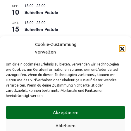
18:00
-
23:00
SEP.
10
Schießen Pistole
18:00
-
23:00
OKT.
15
Schießen Pistole
17:00
-
21:00
OKT.
16
Cookie-Zustimmung
Kinderdisco (Start der Herbstferien)
verwalten
18:00
-
23:00
NOV.
12
Schießen Pistole
Um dir ein optimales Erlebnis zu bieten, verwenden wir Technologien
wie Cookies, um Geräteinformationen zu speichern und/oder darauf
18:00
-
23:00
DEZ.
zuzugreifen. Wenn du diesen Technologien zustimmst, können wir
10
Schießen Pistole
Daten wie das Surfverhalten oder eindeutige IDs auf dieser Website
verarbeiten. Wenn du deine Zustimmung nicht erteilst oder
zurückziehst, können bestimmte Merkmale und Funktionen
Kalender anzeigen
beeinträchtigt werden.
HBSV e.V. im ev. Gemeindezentrum
Tel.: +49 173 2882431
Impressum
Akzeptieren
Bahnhofstraße 175
eMail:
info@hbsv-1965.de
Datenschutz
40883 Ratingen
Web:
hbsv-1965.de
Cookie-Richtlinie (EU)
Ablehnen